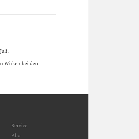
uli.
in Wirken bei den
Service
Abo