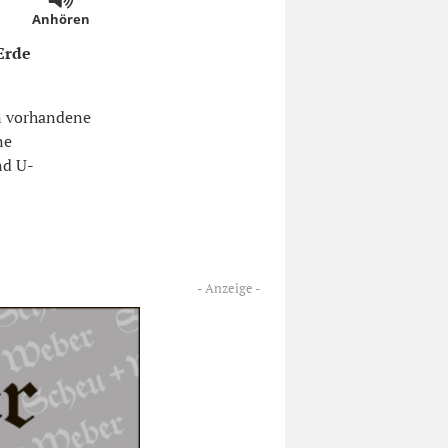
Anhören
Erde
n vorhandene
ne
nd U-