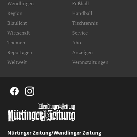
Wendlingen
Fußball
Region
Handball
Blaulicht
Tischtennis
Wirtschaft
Service
Themen
Abo
Reportagen
Anzeigen
Weltweit
Veranstaltungen
Nürtinger Zeitung/Wendlinger Zeitung