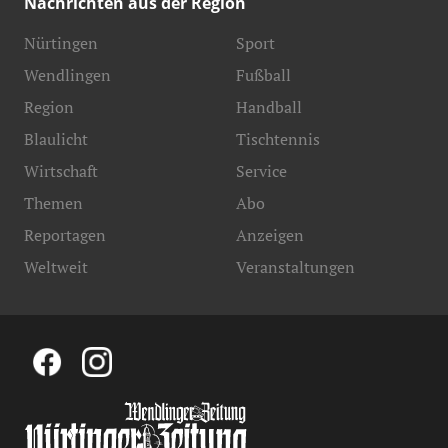
Nachrichten aus der Region
Nürtingen
Sport
Wendlingen
Fußball
Region
Handball
Blaulicht
Tischtennis
Wirtschaft
Service
Themen
Abo
Reportagen
Anzeigen
Weltweit
Veranstaltungen