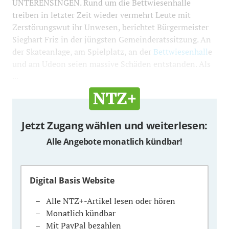
UNTERENSINGEN. Rund um die Bettwiesenhalle
treiben in letzter Zeit wieder vermehrt Leute mit
Zerstörungswut ihr Unwesen, berichtet Bürgermeister
Sieghart Friz in der jüngsten Gemeinderatssitzung. An
der Skateanlage, am Spielplatz, an der
Bettwiesenhall
e
und am Udeon seien massive Schäden entstanden. Als
...
Jetzt Zugang wählen und weiterlesen:
Alle Angebote monatlich kündbar!
Digital Basis Website
Alle NTZ+-Artikel lesen oder hören
Monatlich kündbar
Mit PayPal bezahlen