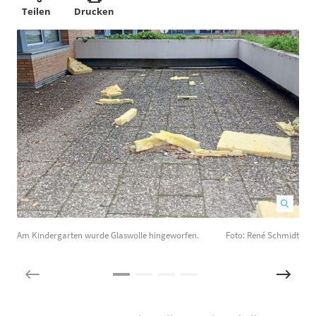
Teilen
Drucken
Am Kindergarten wurde Glaswolle hingeworfen.
Foto: René Schmidt
S