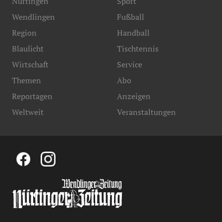
Nürtingen
Sport
Wendlingen
Fußball
Region
Handball
Blaulicht
Tischtennis
Wirtschaft
Service
Themen
Abo
Reportagen
Anzeigen
Weltweit
Veranstaltungen