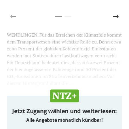
(
WENDLINGEN. Für das Erreichen der Klimaziele kommt
dem Transportwesen eine wichtige Rolle zu. Denn etwa
zehn Prozent der globalen Kohlendioxid-Emissionen
werden laut Statista durch Lastkraftwagen verursacht.
Für Deutschland bedeutet dies, dass zirka zwei Prozent
der hier zugelassenen Fahrzeuge rund 30 Prozent der
CO₂-Emissionen im Straßenverkehr ausmachen. Vor
diesem Hintergrund plant die ...
Jetzt Zugang wählen und weiterlesen:
Alle Angebote monatlich kündbar!