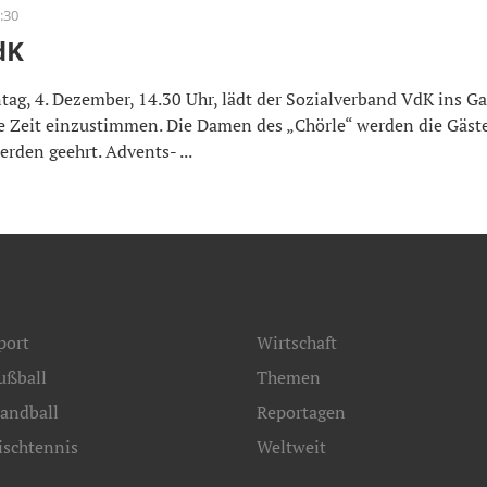
:30
dK
 4. Dezember, 14.30 Uhr, lädt der Sozialverband VdK ins Ga
he Zeit einzustimmen. Die Damen des „Chörle“ werden die Gäste
rden geehrt. Advents- ...
port
Wirtschaft
ußball
Themen
andball
Reportagen
ischtennis
Weltweit