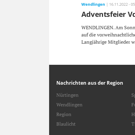
Wendlingen
| 16.11.2022 - 05
Adventsfeier V
WENDLINGEN. Am Sonntag,
auf die vorweihnachtlic
Langjährige Mitglieder we
Nachrichten aus der Region
Nürtingen
S
Wendlingen
F
Region
H
Blaulicht
T