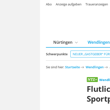
Abo
Anzeige aufgeben
Traueranzeigen
Nürtingen
Wendlingen
Schwerpunkte
NEUER „GASTGEBER“ FÜ
Sie sind hier:
Startseite
Wendlingen
Wendl
Flutli
Sport