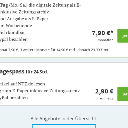
 Tag
(Mo.-Sa.) die digitale Zeitung als E-
inklusive Zeitungsarchiv
nd Ausgabe als E-Paper
 am Wochenende
7,90 €
*
ich kündbar
ypal bezahlen
monatlich
Monat
7,90 €
, 3 weitere Monate für
14,90 €
mtl., danach
29,90 €
mtl.
Tagespass
für 24 Std.
rtikel auf NTZ.de lesen
2,90 €
 zum E-Paper inklusive Zeitungsarchiv
yPal bezahlen
einmalig
Alle Angebote in der Übersicht: