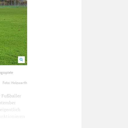
ten) auch
gsspiele
Foto: Holzwarth
 Fußballer
eptember
eigentlich
funktionieren