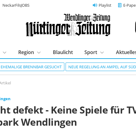
NeckarFilsJOBS
Playlist
E-Pape
Region
Blaulicht
Sport
Aktuelle
R EHEMALIGE BRENNBAR GESUCHT
NEUE REGELUNG AN AMPEL AUF SÜ
Artikel
ingen
cht defekt - Keine Spiele für 
park Wendlingen