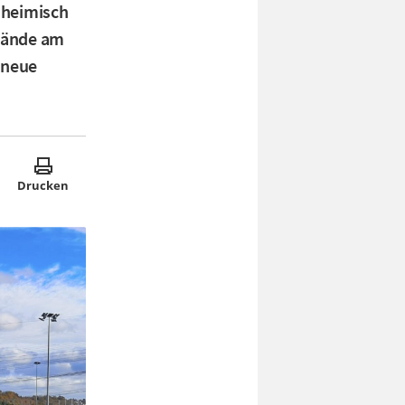
 heimisch
elände am
r neue
Drucken