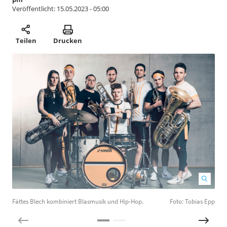
Veröffentlicht:
15.05.2023 - 05:00
Teilen
Drucken
Fättes Blech kombiniert Blasmusik und Hip-Hop.
Foto: Tobias Epp
D