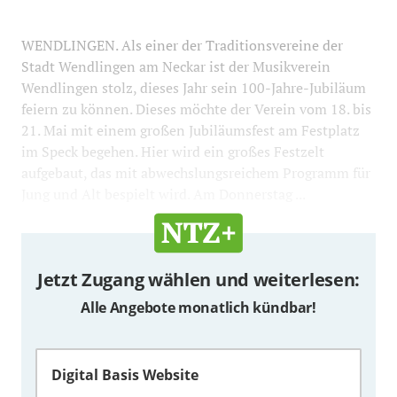
WENDLINGEN. Als einer der Traditionsvereine der
Stadt Wendlingen am Neckar ist der Musikverein
Wendlingen stolz, dieses Jahr sein 100-Jahre-Jubiläum
feiern zu können. Dieses möchte der Verein vom 18. bis
21. Mai mit einem großen Jubiläumsfest am Festplatz
im Speck begehen. Hier wird ein großes Festzelt
aufgebaut, das mit abwechslungsreichem Programm für
Jung und Alt bespielt wird. Am Donnerstag ...
Jetzt Zugang wählen und weiterlesen:
Alle Angebote monatlich kündbar!
Digital Basis Website