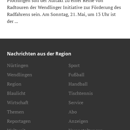
Plochingen soll der Auftakt zu einer Reihe von
Radtouren der Wendlinger Initiative zur Förderung des
Radfahrens sein. Am Sonntag, 21. Mai, um 13 Uhr ist
der ...
Nachrichten aus der Region
Nürtingen
Sport
Wendlingen
Fußball
Region
Handball
Blaulicht
Tischtennis
Wirtschaft
Service
Themen
Abo
Reportagen
Anzeigen