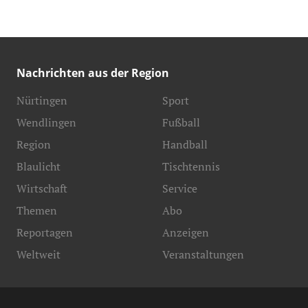
Nachrichten aus der Region
Nürtingen
Sport
Wendlingen
Fußball
Region
Handball
Blaulicht
Tischtennis
Wirtschaft
Service
Themen
Abo
Reportagen
Anzeigen
Weltweit
Veranstaltungen