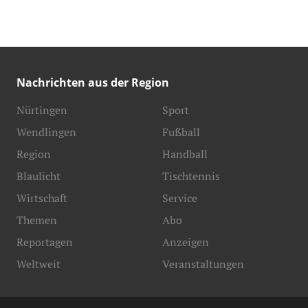
Nachrichten aus der Region
Nürtingen
Sport
Wendlingen
Fußball
Region
Handball
Blaulicht
Tischtennis
Wirtschaft
Service
Themen
Abo
Reportagen
Anzeigen
Weltweit
Veranstaltungen