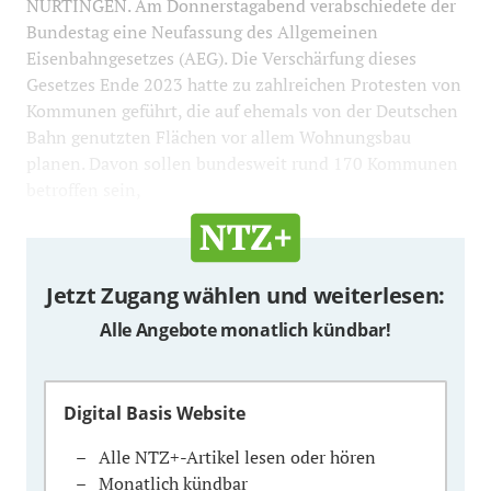
NÜRTINGEN. Am Donnerstagabend verabschiedete der
Bundestag eine Neufassung des Allgemeinen
Eisenbahngesetzes (AEG). Die Verschärfung dieses
Gesetzes Ende 2023 hatte zu zahlreichen Protesten von
Kommunen geführt, die auf ehemals von der Deutschen
Bahn genutzten Flächen vor allem Wohnungsbau
planen. Davon sollen bundesweit rund 170 Kommunen
betroffen sein,
Jetzt Zugang wählen und weiterlesen:
Alle Angebote monatlich kündbar!
Digital Basis Website
Alle NTZ+-Artikel lesen oder hören
Monatlich kündbar