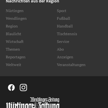
Nachrichten aus der Region
Nürtingen
Sport
Wendlingen
Fußball
Region
Handball
Blaulicht
Tischtennis
Wirtschaft
Service
Themen
Abo
Reportagen
Anzeigen
Weltweit
Veranstaltungen