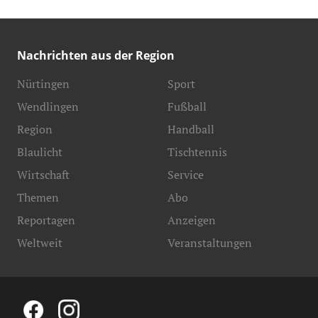
Nachrichten aus der Region
Nürtingen
Sport
Wendlingen
Fußball
Region
Handball
Blaulicht
Tischtennis
Wirtschaft
Service
Themen
Abo
Reportagen
Anzeigen
Weltweit
Veranstaltungen