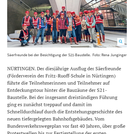
Säerfreunde bei der Besichtigung der S21-Baustelle.
Säerfreunde bei der Besichtigung der S21-Baustelle.
Foto: Rena Junginger
Foto: Rena Junginger
1200
800
NÜRTINGEN. Der diesjährige Ausflug der Säerfreunde
(Förderverein der Fritz-Ruoff-Schule in Nürtingen)
führte die Teilnehmerinnen und Teilnehmer auf
Entdeckungstour hinter die Bauzäune der S21-
Baustelle. Bei der insgesamt dreistündigen Führung
ging es zunächst treppauf und damit im
Schnelldurchlauf durch die Entstehungsgeschichte des
neuen tiefergelegten Bahnhofsgebäudes. Vom
Bundesverkehrswegeplan vor fast 40 Jahren, über große
Protestwellen bis zur Fertigstellung der ersten