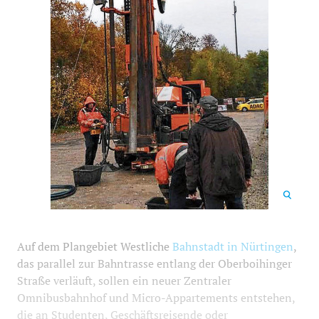
306
700
Auf dem Plangebiet Westliche
Bahnstadt in Nürtingen
,
das parallel zur Bahntrasse entlang der Oberboihinger
Straße verläuft, sollen ein neuer Zentraler
Omnibusbahnhof und Micro-Appartements entstehen,
die an Studenten, Geschäftsreisende oder