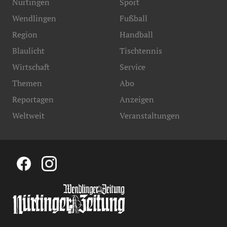
Nürtingen
Sport
Wendlingen
Fußball
Region
Handball
Blaulicht
Tischtennis
Wirtschaft
Service
Themen
Abo
Reportagen
Anzeigen
Weltweit
Veranstaltungen