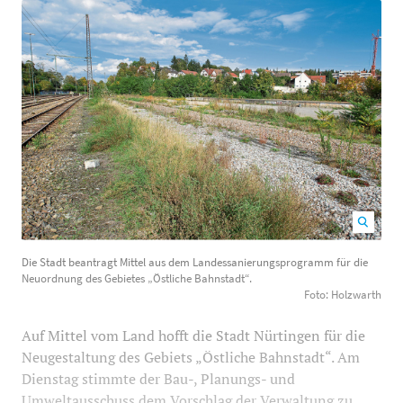
Die Stadt beantragt Mittel aus dem
Die Stadt beantragt Mittel aus dem Landessanierungsprogramm für die
Landessanierungsprogramm für die Neuordnung des
Neuordnung des Gebietes „Östliche Bahnstadt“.
Gebietes „Östliche Bahnstadt“. Foto: Holzwarth
700
Foto: Holzwarth
487
Auf Mittel vom Land hofft die Stadt Nürtingen für die
Neugestaltung des Gebiets „Östliche Bahnstadt“. Am
Dienstag stimmte der Bau-, Planungs- und
Umweltausschuss dem Vorschlag der Verwaltung zu,