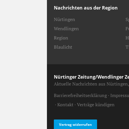
Nachrichten aus der Region
Nürtingen
S
Wendlingen
F
Region
H
Blaulicht
T
Nürtinger Zeitung/Wendlinger Z
Aktuelle Nachrichten aus Nürtingen
Barrierefreiheitserklärung
Impress
Kontakt
Verträge kündigen
Vertrag widerrufen