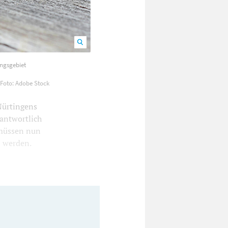
nger Entwicklungsgebiet
ungsgebiet
Foto: Adobe Stock
Nürtingens
rantwortlich
 müssen nun
 werden.