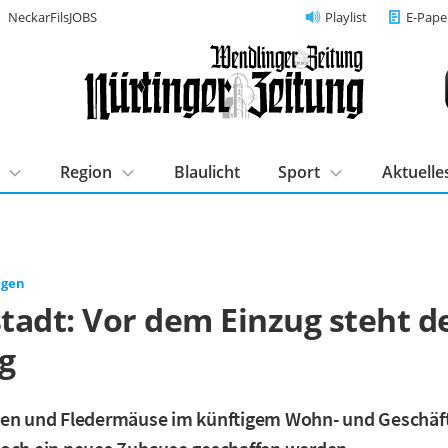
NeckarFilsJOBS
Playlist
E-Pape
Region
Blaulicht
Sport
Aktuelle
ngen
tadt: Vor dem Einzug steht d
g
sen und Fledermäuse im künftigem Wohn- und Geschäft