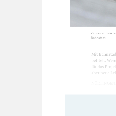
Zauneidechsen lieben so
Zauneidechsen lie
Bahnstadt. Foto: Adobe 
Bahnstadt.
Mit Bahnstad
betitelt. We
für das Proj
aber neue Le
NÜRTINGEN. W