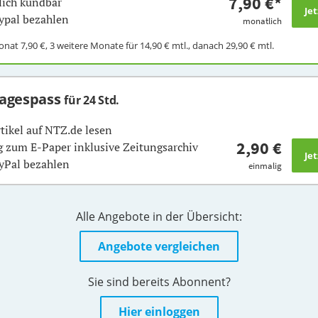
7,90 €
*
ich kündbar
ypal bezahlen
monatlich
Monat
7,90 €
, 3 weitere Monate für
14,90 €
mtl., danach
29,90 €
mtl.
Tagespass
für 24 Std.
rtikel auf NTZ.de lesen
2,90 €
 zum E-Paper inklusive Zeitungsarchiv
yPal bezahlen
einmalig
Alle Angebote in der Übersicht:
Angebote vergleichen
Sie sind bereits Abonnent?
Hier einloggen