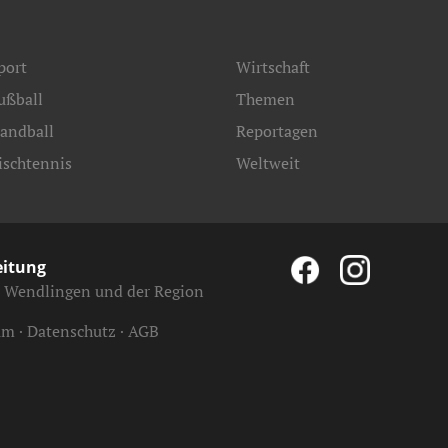
port
Wirtschaft
ußball
Themen
andball
Reportagen
ischtennis
Weltweit
eitung
, Wendlingen und der Region
um
Datenschutz
AGB