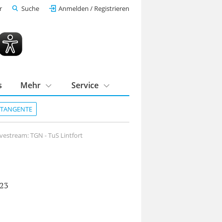
r
Suche
Anmelden / Registrieren
s
Mehr
Service
DTANGENTE
ivestream: TGN - TuS Lintfort
023