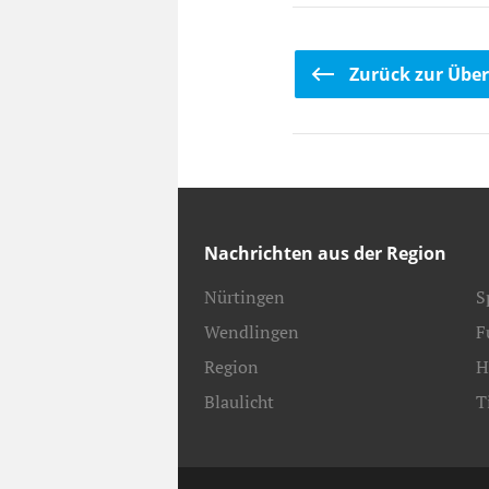
Zurück zur Über
Nachrichten aus der Region
Nürtingen
S
Wendlingen
F
Region
H
Blaulicht
T