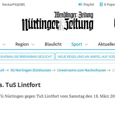
NeckarFilsJOBS
Playlist
E-Pape
Region
Blaulicht
Sport
Aktuelle
R EHEMALIGE BRENNBAR GESUCHT
NEUE REGELUNG AN AMPEL AUF SÜ
all
SG Nürtingen-Zizishausen
Livestreams zum Nachschauen
L
. TuS Lintfort
 TG Nürtingen gegen TuS Lintfort vom Samstag den 18. März 2