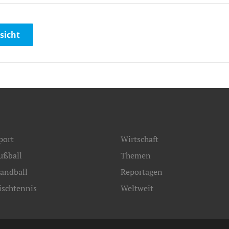
sicht
port
Wirtschaft
ußball
Themen
andball
Reportagen
ischtennis
Weltweit