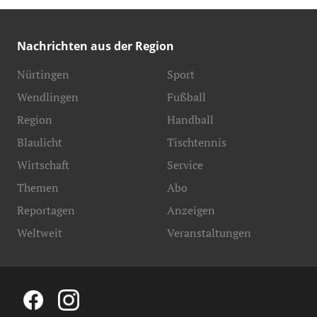
Nachrichten aus der Region
Nürtingen
Sport
Wendlingen
Fußball
Region
Handball
Blaulicht
Tischtennis
Wirtschaft
Service
Themen
Abo
Reportagen
Anzeigen
Weltweit
Veranstaltungen