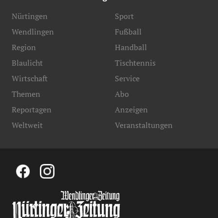
Nürtingen
Sport
Wendlingen
Fußball
Region
Handball
Blaulicht
Tischtennis
Wirtschaft
Service
Themen
Abo
Reportagen
Anzeigen
Weltweit
Veranstaltungen