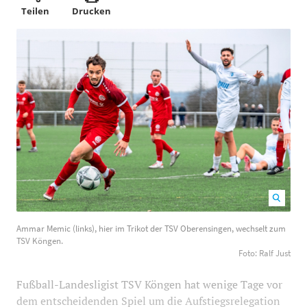
Teilen
Drucken
Ammar Memic (links), hier im Trikot der TSV
Ammar Memic (links), hier im Trikot der TSV Oberensingen, wechselt zum
Oberensingen, wechselt zum TSV Köngen. Foto: Ralf
TSV Köngen.
Just
1200
800
Foto: Ralf Just
Fußball-Landesligist TSV Köngen hat wenige Tage vor
dem entscheidenden Spiel um die Aufstiegsrelegation