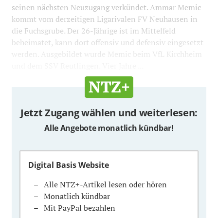
seinen nächsten Neuzugang verkündet. Ammar Memic
kommt vom derzeitigen Ligarivalen FV Neuhausen in
die Fuchsgrube. Der 26-Jährige ist im Mittelfeld
beheimatet, kann dort offensiv und defensiv eingesetzt
werden. Ausgebildet wurde Memic beim VfL Kirchheim
und dem SSV Reutlingen. Vier Jahre ...
Jetzt Zugang wählen und weiterlesen:
Alle Angebote monatlich kündbar!
Digital Basis Website
Alle NTZ+-Artikel lesen oder hören
Monatlich kündbar
Mit PayPal bezahlen