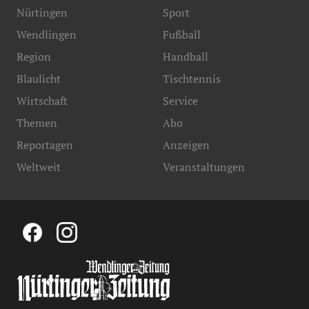
Nürtingen
Sport
Wendlingen
Fußball
Region
Handball
Blaulicht
Tischtennis
Wirtschaft
Service
Themen
Abo
Reportagen
Anzeigen
Weltweit
Veranstaltungen