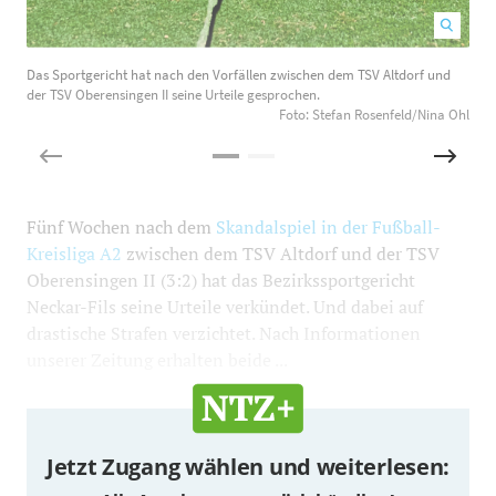
Das Sportgericht hat nach den Vorfällen zwischen dem TSV Altdorf und
B
der TSV Oberensingen II seine Urteile gesprochen.
Foto: Stefan Rosenfeld/Nina Ohl
Fünf Wochen nach dem
Skandalspiel in der Fußball-
Kreisliga A2
zwischen dem TSV Altdorf und der TSV
Oberensingen II (3:2) hat das Bezirkssportgericht
Neckar-Fils seine Urteile verkündet. Und dabei auf
drastische Strafen verzichtet. Nach Informationen
unserer Zeitung erhalten beide ...
Jetzt Zugang wählen und weiterlesen: