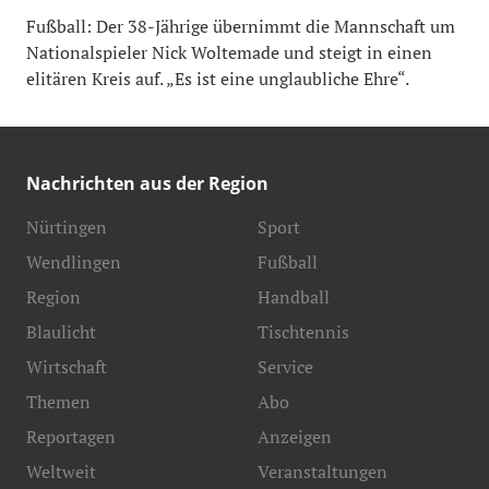
Fußball: Der 38-Jährige übernimmt die Mannschaft um
Nationalspieler Nick Woltemade und steigt in einen
elitären Kreis auf. „Es ist eine unglaubliche Ehre“.
Nachrichten aus der Region
Nürtingen
Sport
Wendlingen
Fußball
Region
Handball
Blaulicht
Tischtennis
Wirtschaft
Service
Themen
Abo
Reportagen
Anzeigen
Weltweit
Veranstaltungen