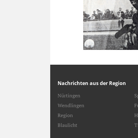
Nachrichten aus der Region
Nürtingen
S
Wendlingen
F
Region
H
Blaulicht
T