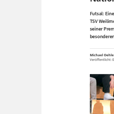
Futsal: Ein
TSV Weilimd
seiner Prem
besonderen
Michael Oehle
Veröffentlicht:
0