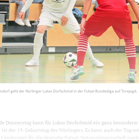
mdorf geht der Nürtinger Lukas Dorfschmid in der Futsal-Bundesliga auf Torejagd.
 Donnerstag kann für Lukas Dorfschmid ein ganz besonderer
ist der 19. Geburtstag des Nürtingers. Es kann auch der Tag w
s Länderspiel für die deutsche Futsal-Nationalmannschaft mach