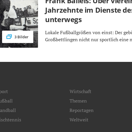
Frank Balleis: Über viere
Jahrzehnte im Dienste de
unterwegs
Lokale Fußballgrößen von einst: Der gebü
3 Bilder
Großbettlingen nicht nur sportlich eine
port
Wirtschaft
ußball
Themen
andball
Reportagen
ischtennis
Weltweit