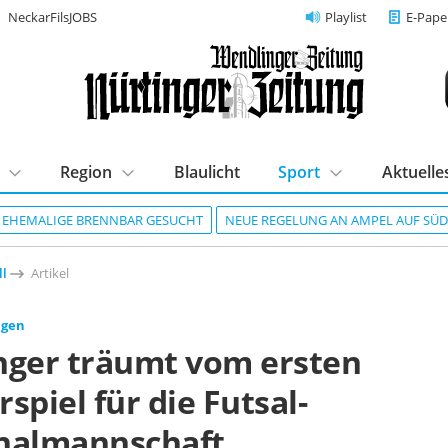
NeckarFilsJOBS
Playlist
E-Pape
Region
Blaulicht
Sport
Aktuelle
R EHEMALIGE BRENNBAR GESUCHT
NEUE REGELUNG AN AMPEL AUF SÜ
ll
Artikel
ngen
nger träumt vom ersten
spiel für die Futsal-
nalmannschaft