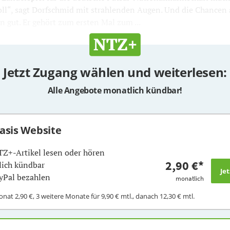
oll“, sagt Dorfschmid mit strahlenden Augen. Und die Chancen 
n gut. Er gehört zum ersten Mal zum ...
Jetzt Zugang wählen und weiterlesen:
Alle Angebote monatlich kündbar!
Basis Website
TZ+-Artikel lesen oder hören
2,90 €
*
ich kündbar
yPal bezahlen
monatlich
Monat
2,90 €
, 3 weitere Monate für
9,90 €
mtl., danach
12,30 €
mtl.