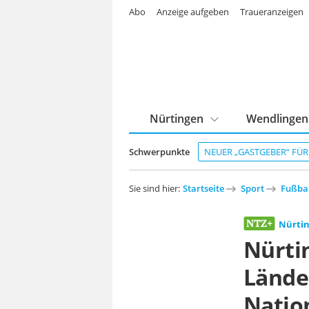
Abo
Anzeige aufgeben
Traueranzeigen
Nürtingen
Wendlingen
Schwerpunkte
NEUER „GASTGEBER“ FÜ
Sie sind hier:
Startseite
Sport
Fußba
Nürti
Nürti
Länder
Natio