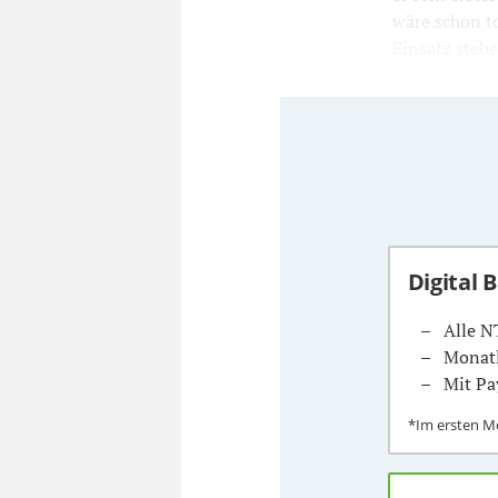
wäre schon t
Einsatz stehe
Digital 
Alle N
Monatl
Mit Pa
*Im ersten 