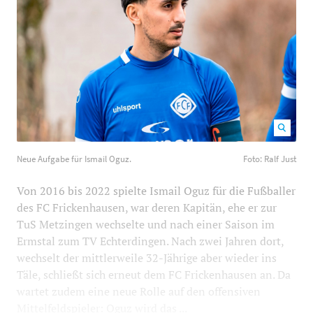
Neue Aufgabe für Ismail Oguz. Foto: Ralf Just
1200
800
Neue Aufgabe für Ismail Oguz.
Foto: Ralf Just
Von 2016 bis 2022 spielte Ismail Oguz für die Fußballer
des FC Frickenhausen, war deren Kapitän, ehe er zur
TuS Metzingen wechselte und nach einer Saison im
Ermstal zum TV Echterdingen. Nach zwei Jahren dort,
wechselt der mittlerweile 32-Jährige aber wieder ins
Täle, schließt sich erneut dem FC Frickenhausen an. Da
wartet zudem eine neue Rolle auf den offensiven
Mittelfeldspieler: Oguz wird das ...