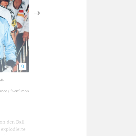
ll-
Redaktionsmitarbeiter Reimund Elbe war bei der Euro 96 als R
liance / SvenSimon
on den Ball
 explodierte