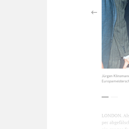
Jürgen Klinsmann
Europameistersch
LONDON. Als 
per abgefäls