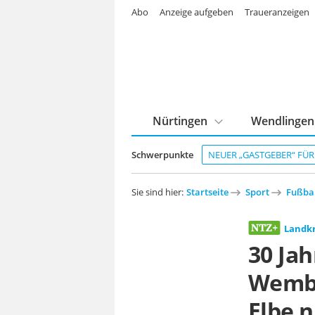
Abo
Anzeige aufgeben
Traueranzeigen
Nürtingen
Wendlingen
Schwerpunkte
NEUER „GASTGEBER“ FÜ
Sie sind hier:
Startseite
Sport
Fußba
Landkr
30 Jah
Wembl
Elbe n