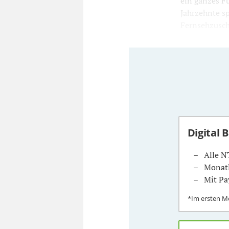
ein ganzes F
Jahrzehnte sp
Fernsehzuscha
Digital 
Alle N
Monatl
Mit Pa
*Im ersten 