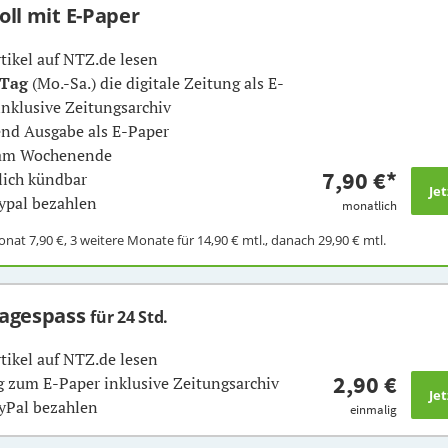
Voll mit E-Paper
rtikel auf NTZ.de lesen
 Tag
(Mo.-Sa.) die digitale Zeitung als E-
inklusive Zeitungsarchiv
nd Ausgabe als E-Paper
 am Wochenende
7,90 €
*
ich kündbar
ypal bezahlen
monatlich
Monat
7,90 €
, 3 weitere Monate für
14,90 €
mtl., danach
29,90 €
mtl.
Tagespass
für 24 Std.
rtikel auf NTZ.de lesen
2,90 €
 zum E-Paper inklusive Zeitungsarchiv
yPal bezahlen
einmalig