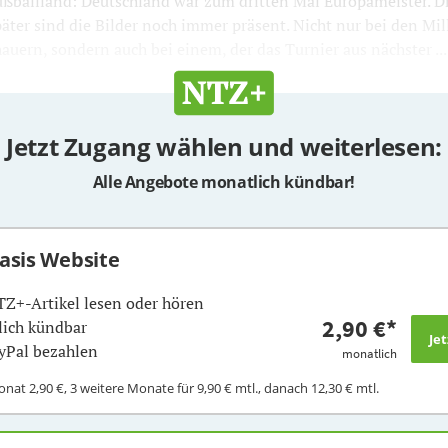
ußballland: Deutschland war zum dritten Mal Europameister. D
äter sind die Bilder noch immer präsent. Nicht nur bei den Mi
uern, sondern auch bei einem, der das Turnier aus nächster ...
Jetzt Zugang wählen und weiterlesen:
Alle Angebote monatlich kündbar!
Basis Website
TZ+-Artikel lesen oder hören
2,90 €
*
ich kündbar
yPal bezahlen
monatlich
Monat
2,90 €
, 3 weitere Monate für
9,90 €
mtl., danach
12,30 €
mtl.