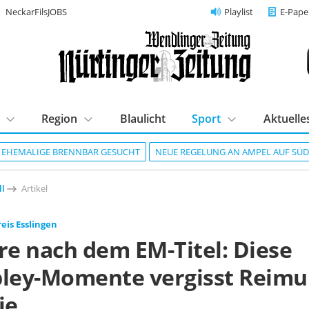
NeckarFilsJOBS
Playlist
E-Pape
Region
Blaulicht
Sport
Aktuelle
R EHEMALIGE BRENNBAR GESUCHT
NEUE REGELUNG AN AMPEL AUF SÜ
ll
Artikel
eis Esslingen
re nach dem EM-Titel: Diese
ey-Momente vergisst Reim
ie