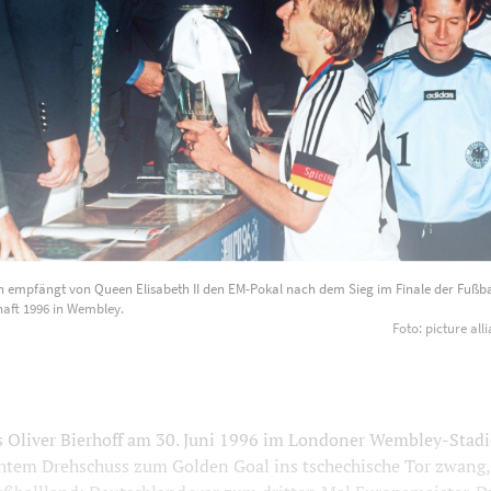
 empfängt von Queen Elisabeth II den EM-Pokal nach dem Sieg im Finale der Fußba
aft 1996 in Wembley.
Foto: picture al
Oliver Bierhoff am 30. Juni 1996 im Londoner Wembley-Stadi
chtem Drehschuss zum Golden Goal ins tschechische Tor zwang,