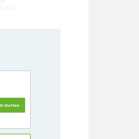
rei
llionen