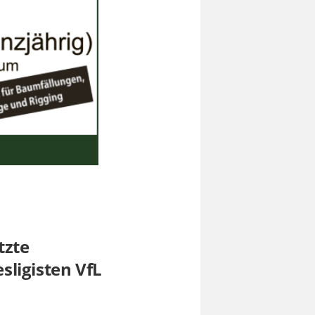
tzte
ligisten VfL