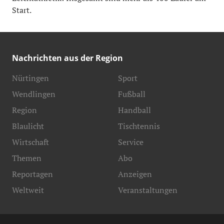
Start.
Nachrichten aus der Region
Nürtingen
Sport
Wendlingen
Fußball
Region
Handball
Blaulicht
Tischtennis
Wirtschaft
Service
Themen
Abo
Reportagen
Anzeigen
Weltweit
Veranstaltungen