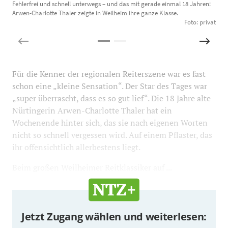
Fehlerfrei und schnell unterwegs – und das mit gerade einmal 18 Jahren:
P
Arwen-Charlotte Thaler zeigte in Weilheim ihre ganze Klasse.
S
Foto: privat
Für die Kenner der regionalen Reiterszene war es fast
schon eine „kleine Sensation“. Der Star des Tages war
„super überrascht, dass es so gut lief“. Die 18 Jahre alte
Nürtingerin Arwen-Charlotte Thaler hat ein
Wochenende hinter sich, das sie nach eigenen Worten
nicht so schnell vergessen wird. Auf einem Pflaster, das
ihr offensichtlich allerbestens liegt.
Beim großen Weilheimer Reitklassiker auf ...
Jetzt Zugang wählen und weiterlesen: