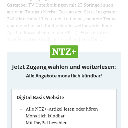
Gastgeber TV Unterboihingen mit 23 Springerinnen
aus dem Turngau Neckar-Teck an den Start. Insgesamt
228 Aktive aus 19 Vereinen traten an, mehrere Teams
qualifizierten sich für die Bundeswettbewerbe Ende
April in Rüsselsheim. In der AK 1 (19+) erreichten
Amelie Sauter, Annika Frimmel und Jennifer ...
Jetzt Zugang wählen und weiterlesen:
Alle Angebote monatlich kündbar!
Digital Basis Website
Alle NTZ+-Artikel lesen oder hören
Monatlich kündbar
Mit PayPal bezahlen