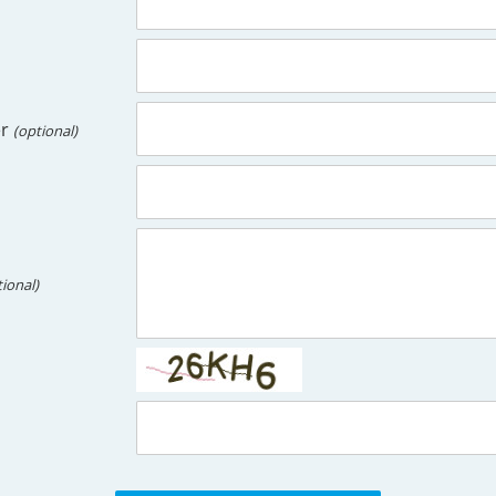
er
(optional)
tional)