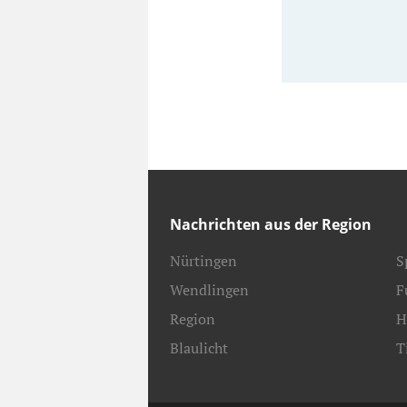
Nachrichten aus der Region
Nürtingen
S
Wendlingen
F
Region
H
Blaulicht
T