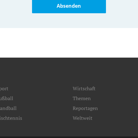
Absenden
port
Wirtschaft
ußball
Themen
andball
Reportagen
ischtennis
Weltweit