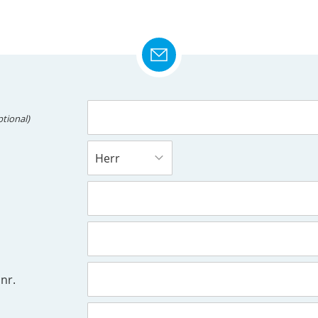
ptional)
nr.