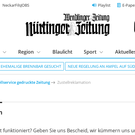
NeckarFilsJOBS
Playlist
E-Pape
Region
Blaulicht
Sport
Aktuelle
R EHEMALIGE BRENNBAR GESUCHT
NEUE REGELUNG AN AMPEL AUF SÜ
llservice gedruckte Zeitung
Zustellreklamation
n
cht funktioniert? Geben Sie uns Bescheid, wir kümmern un