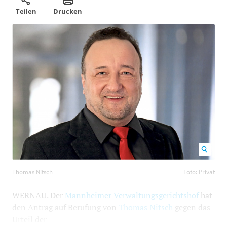
Teilen
Drucken
Thomas Nitsch Foto: Privat
1200
800
Thomas Nitsch
Foto: Privat
WERNAU. Der
Mannheimer Verwaltungsgerichtshof
hat
den Antrag auf Berufung von
Thomas Nitsch
gegen das
Urteil der