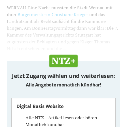
WERNAU. Eine Nacht mussten die Stadt Wernau mit
ihrer
Bürgermeisterin Christiane Krieger
und das
Landratsamt als Rechtsaufsicht für die Kommune
bangen. Am Donnerstagvormittag dann war klar: Die 7.
Kammer des Verwaltungsgerichts Stuttgart hat
zugunsten der Beklagten und gegen Kläger Thomas
Nitsch entschieden und die ...
Jetzt Zugang wählen und weiterlesen:
Alle Angebote monatlich kündbar!
Digital Basis Website
Alle NTZ+-Artikel lesen oder hören
Monatlich kündbar