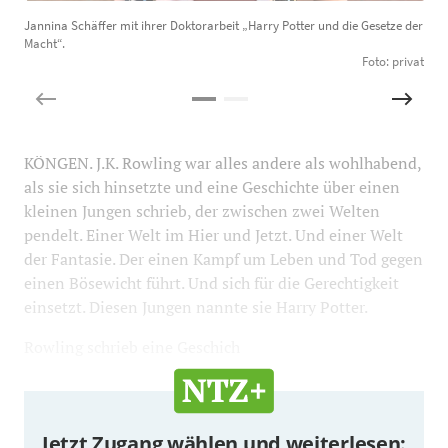
Jannina Schäffer mit ihrer Doktorarbeit „Harry Potter und die Gesetze der
S
Macht“.
g
Foto: privat
KÖNGEN. J.K. Rowling war alles andere als wohlhabend,
als sie sich hinsetzte und eine Geschichte über einen
kleinen Jungen schrieb, der zwischen zwei Welten
pendelt. Einer Welt im Hier und Jetzt. Und einer Welt
der Fantasie. Der einen Kampf um Leben und Tod gegen
einen Bösewicht führt. Und sich für die Gerechtigkeit
einsetzt. Diesen Jungen nannte sie Harry Potter.
Rowling schrieb eine Geschich
Jetzt Zugang wählen und weiterlesen: