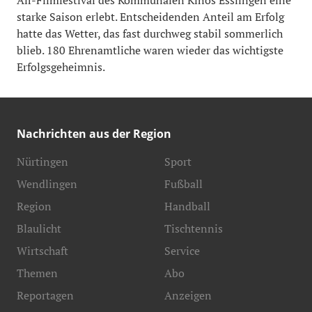
starke Saison erlebt. Entscheidenden Anteil am Erfolg
hatte das Wetter, das fast durchweg stabil sommerlich
blieb. 180 Ehrenamtliche waren wieder das wichtigste
Erfolgsgeheimnis.
Nachrichten aus der Region
Nürtingen
Sport
Wendlingen
Fußball
Region
Handball
Blaulicht
Tischtennis
Wirtschaft
Service
Themen
Abo
Reportagen
Anzeigen