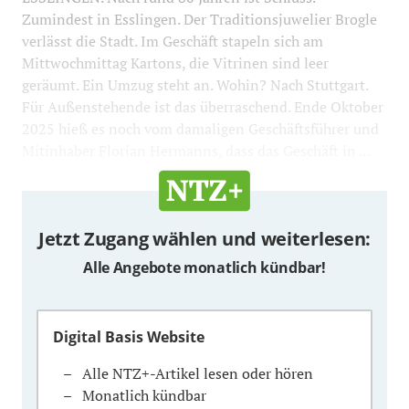
Zumindest in Esslingen. Der Traditionsjuwelier Brogle
verlässt die Stadt. Im Geschäft stapeln sich am
Mittwochmittag Kartons, die Vitrinen sind leer
geräumt. Ein Umzug steht an. Wohin? Nach Stuttgart.
Für Außenstehende ist das überraschend. Ende Oktober
2025 hieß es noch vom damaligen Geschäftsführer und
Mitinhaber Florian Hermanns, dass das Geschäft in ...
Jetzt Zugang wählen und weiterlesen:
Alle Angebote monatlich kündbar!
Digital Basis Website
Alle NTZ+-Artikel lesen oder hören
Monatlich kündbar