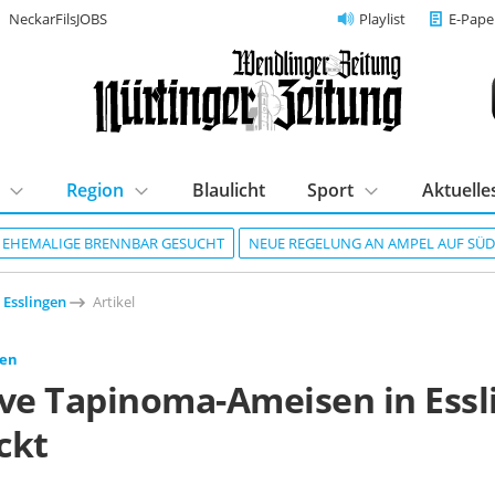
NeckarFilsJOBS
Playlist
E-Pape
Region
Blaulicht
Sport
Aktuelle
R EHEMALIGE BRENNBAR GESUCHT
NEUE REGELUNG AN AMPEL AUF SÜ
 Esslingen
Artikel
gen
ive Tapinoma-Ameisen in Essl
ckt