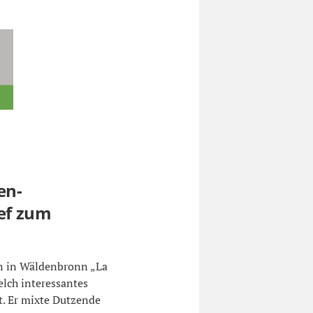
en-
ef zum
n in Wäldenbronn „La
elch interessantes
t. Er mixte Dutzende