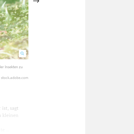
er Insekten zu
Schädlingsbekämpferin Sabine Göggerle versucht, mithilfe ei
- stock.adobe.com
ist, sagt
n kleinen
e ...