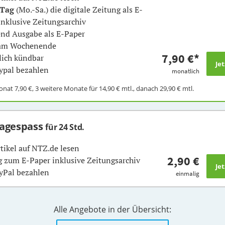
 Tag
(Mo.-Sa.) die digitale Zeitung als E-
inklusive Zeitungsarchiv
nd Ausgabe als E-Paper
 am Wochenende
7,90 €
*
ich kündbar
ypal bezahlen
monatlich
Monat
7,90 €
, 3 weitere Monate für
14,90 €
mtl., danach
29,90 €
mtl.
Tagespass
für 24 Std.
rtikel auf NTZ.de lesen
2,90 €
 zum E-Paper inklusive Zeitungsarchiv
yPal bezahlen
einmalig
Alle Angebote in der Übersicht: