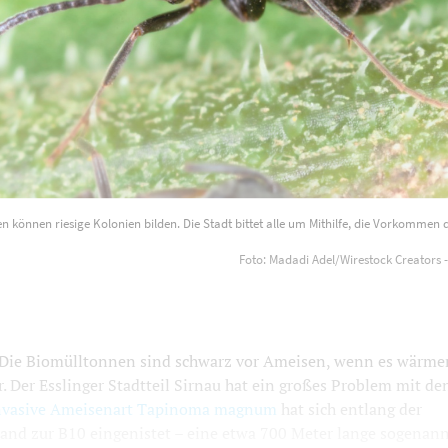
können riesige Kolonien bilden. Die Stadt bittet alle um Mithilfe, die Vorkommen d
Foto: Madadi Adel/Wirestock Creators 
ie Biomülltonnen sind schwarz vor Ameisen, wenn es wärmer 
 Der Esslinger Stadtteil Sirnau hat ein großes Problem mit de
nvasive Ameisenart Tapinoma magnum
hat sich entlang der
nd zur B10 eingenistet – eine etwa 700 Meter lange sogenannt