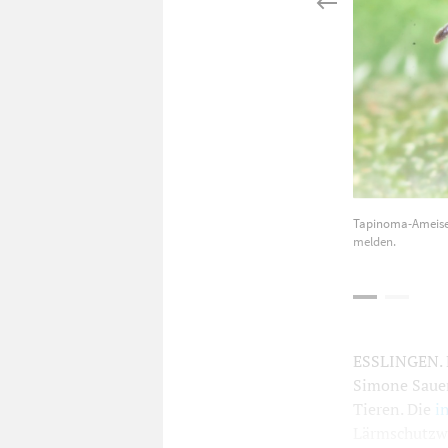
Tapinoma-Ameisen 
melden.
ESSLINGEN. D
Simone Sauer.
Tieren. Die
i
Lärmschutzwa