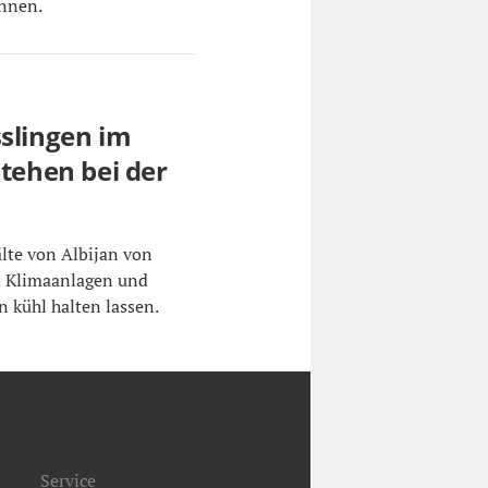
ennen.
sslingen im
stehen bei der
lte von Albijan von
um Klimaanlagen und
n kühl halten lassen.
Service