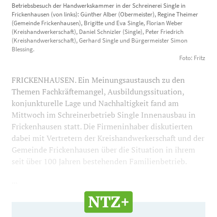
Betriebsbesuch der Handwerkskammer in der Schreinerei Single in
Schreinerei Single in Frickenhausen (von links):
Frickenhausen (von links): Günther Alber (Obermeister), Regine Theimer
Günther Alber (Obermeister), Regine Theimer
(Gemeinde Frickenhausen), Brigitte und Eva Single, Florian Weber
(Kreishandwerkerschaft), Daniel Schnizler (Single), Peter Friedrich
(Gemeinde Frickenhausen), Brigitte und Eva Single,
(Kreishandwerkerschaft), Gerhard Single und Bürgermeister Simon
Florian Weber (Kreishandwerkerschaft), Daniel
Blessing.
Schnizler (Single), Peter Friedrich
Foto: Fritz
(Kreishandwerkerschaft), Gerhard Single und
FRICKENHAUSEN. Ein Meinungsaustausch zu den
Bürgermeister Simon Blessing. Foto: Fritz
700
410
Themen Fachkräftemangel, Ausbildungssituation,
konjunkturelle Lage und Nachhaltigkeit fand am
Mittwoch im Schreinerbetrieb Single Innenausbau in
Frickenhausen statt. Die Firmeninhaber diskutierten
dabei mit Vertretern der Kreishandwerkerschaft und der
Gemeinde Frickenhausen über die Situation in ihrem
seit über 100 Jahren bestehenden Familienbetrieb.
...