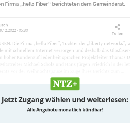
on Firma „hello Fiber“ berichteten dem Gemeinderat.
usch
9.12.2022 - 05:30
Teilen
N. Die Firma „hello Fiber“, Tochter der „liberty networks“, wi
e mit schnellem Internet versorgen und deshalb das Glasfaser
n hoher Kundenzufriedenheit sprachen Projektleiter Thomas D
Mitstreiter Michael Scholz und Hans Jürgen Friedrich in der le
rats vor der Weihnachtspause im Zuge ihres Berichts zum ...
Jetzt Zugang wählen und weiterlesen:
Alle Angebote monatlich kündbar!