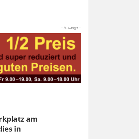
rkplatz am
ies in