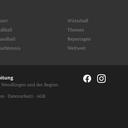
port
Wirtschaft
ußball
Themen
andball
Reportagen
ischtennis
Weltweit
eitung
, Wendlingen und der Region
um
Datenschutz
AGB