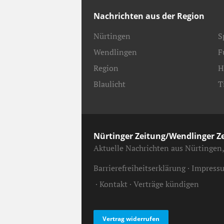
Nachrichten aus der Region
Nürtingen
S
Wendlingen
F
Region
H
Blaulicht
T
Nürtinger Zeitung/Wendlinger Z
Aktuelle Nachrichten aus Nürtingen
Barrierefreiheitserklärung
Impress
Kontakt
Verträge kündigen
Vertrag widerrufen