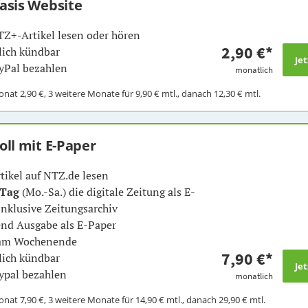
Basis Website
TZ+-Artikel lesen oder hören
2,90 €
*
ich kündbar
yPal bezahlen
monatlich
Monat
2,90 €
, 3 weitere Monate für
9,90 €
mtl., danach
12,30 €
mtl.
Voll mit E-Paper
rtikel auf NTZ.de lesen
 Tag
(Mo.-Sa.) die digitale Zeitung als E-
inklusive Zeitungsarchiv
nd Ausgabe als E-Paper
 am Wochenende
7,90 €
*
ich kündbar
ypal bezahlen
monatlich
Monat
7,90 €
, 3 weitere Monate für
14,90 €
mtl., danach
29,90 €
mtl.