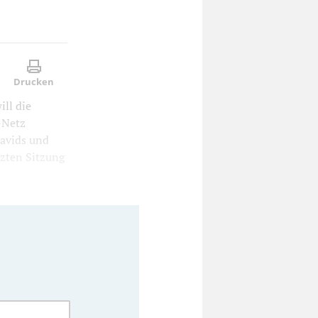
Drucken
ll die
-Netz
avids und
tzten Sitzung