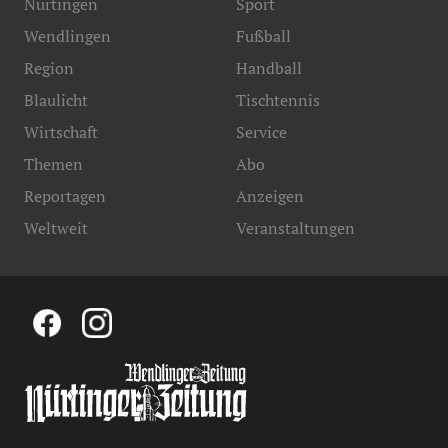
Nürtingen
Sport
Wendlingen
Fußball
Region
Handball
Blaulicht
Tischtennis
Wirtschaft
Service
Themen
Abo
Reportagen
Anzeigen
Weltweit
Veranstaltungen