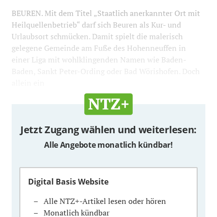
BEUREN. Mit dem Titel „Staatlich anerkannter Ort mit
Heilquellenbetrieb“ darf sich Beuren als Kur- und
Urlaubsort schmücken. Damit spielt die malerisch
gelegene Gemeinde am Fuße des Hohenneuffen in
einer Liga mit wohlklingenden Namen wie Baden-
Baden, Sankt Peter-Ording oder Bad Wörishofen. Doch
allein ein
Jetzt Zugang wählen und weiterlesen:
Alle Angebote monatlich kündbar!
Digital Basis Website
Alle NTZ+-Artikel lesen oder hören
Monatlich kündbar