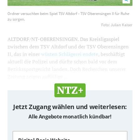
Ordner versuchten beim Spiel TSV Altdorf - TSV
Ordner versuchten beim Spiel TSV Altdorf - TSV Oberensingen II für Ruhe
Oberensingen II für Ruhe zu sorgen. Foto: Julian Kaiser
zu sorgen.
1200
800
Foto: Julian Kaiser
ALTDORF/NT-OBERENSINGEN. Das Kreisligaspiel
zwischen dem TSV Altdorf und der TSV Oberensingen
II, das in einer
wüsten Schlägerei endete
, beschäftigt
aktuell die Polizei und dürfte schon bald vor dem
Bezirkssportgericht landen. Doch Recherchen unserer
Zeitung zeigen auffällige ...
Jetzt Zugang wählen und weiterlesen:
Alle Angebote monatlich kündbar!