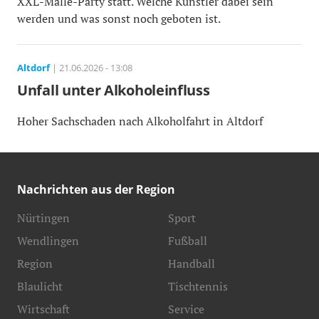
XXL-Malle-Party statt. Welche Künstler dabei sein
werden und was sonst noch geboten ist.
Altdorf
| 21.06.2026 - 13:08
Unfall unter Alkoholeinfluss
Hoher Sachschaden nach Alkoholfahrt in Altdorf
Nachrichten aus der Region
Nürtingen
Sport
Wendlingen
Fußball
Region
Handball
Blaulicht
Tischtennis
Wirtschaft
Service