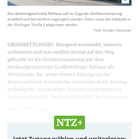
Das denkmalgeschützte Rathaus soll im Zuge der
Das denkmalgeschützte Rathaus soll im Zuge der Dorfkernsanierung
Dorfkernsanierung erweitert und barrierefrei zugänglich
erweitert und barrierefrei zugänglich werden. Dafür muss das Gebäude in
werden. Dafür muss das Gebäude in der Nürtinger
der Nürtinger Straße 3 abgerissen werden.
Foto: Kirsten Oechsner
Straße 3 abgerissen werden. Foto: Kirsten Oechsner
1200
800
GROSSBETTLINGEN. Dringend erwünscht, intensiv
vorbereitet und nun endlich formal auf den Weg
gebracht ist die Ortskernsanierung mit dem
denkmalgeschützten Großbettlinger Rathaus als
Mittelpunkt. Bei seiner letzten Sitzung vor der
Kommunalwahl stimmte der Gemeinderat am Montag
einhellig der notwendigen formalen Festlegung des
Sanierungsgebiets „Rathaus Ortsmitte“ als Satzung zu.
Bereits 2022 hatte ...
Jetzt Zugang wählen und weiterlesen: