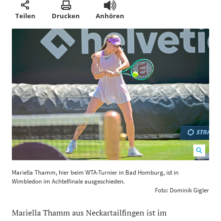
Teilen
Drucken
Anhören
Mariella Thamm, hier beim WTA-Turnier in Bad
Mariella Thamm, hier beim WTA-Turnier in Bad Homburg, ist in
Homburg, ist in Wimbledon im Achtelfinale
Wimbledon im Achtelfinale ausgeschieden.
ausgeschieden. Foto: Dominik Gigler
1200
800
Foto: Dominik Gigler
Mariella Thamm aus Neckartailfingen ist im