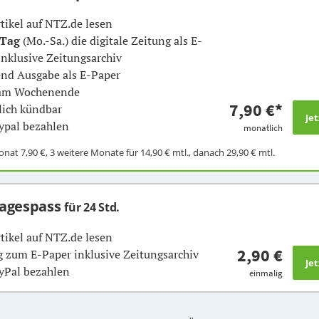
rtikel auf NTZ.de lesen
 Tag
(Mo.-Sa.) die digitale Zeitung als E-
inklusive Zeitungsarchiv
nd Ausgabe als E-Paper
 am Wochenende
7,90 €
*
ich kündbar
ypal bezahlen
monatlich
Monat
7,90 €
, 3 weitere Monate für
14,90 €
mtl., danach
29,90 €
mtl.
Tagespass
für 24 Std.
rtikel auf NTZ.de lesen
2,90 €
 zum E-Paper inklusive Zeitungsarchiv
yPal bezahlen
einmalig