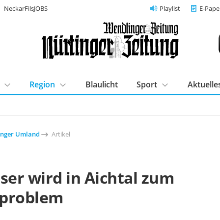
NeckarFilsJOBS
Playlist
E-Pape
Region
Blaulicht
Sport
Aktuelle
inger Umland
Artikel
ser wird in Aichtal zum
problem