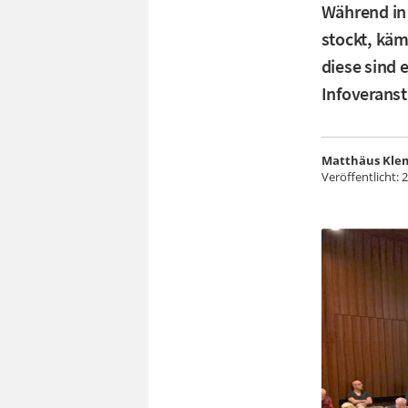
Während in
stockt, käm
diese sind e
Infoveranst
Matthäus Kle
Veröffentlicht:
2