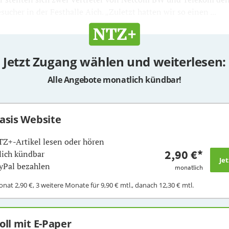
ucher in der Festhalle Aich. „Zuletzt hatten wir so einen ...
Jetzt Zugang wählen und weiterlesen:
Alle Angebote monatlich kündbar!
Basis Website
TZ+-Artikel lesen oder hören
2,90 €
*
ich kündbar
yPal bezahlen
monatlich
Monat
2,90 €
, 3 weitere Monate für
9,90 €
mtl., danach
12,30 €
mtl.
Voll mit E-Paper