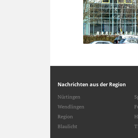
Nachrichten aus der Region
Nürtingen
S
Wendlingen
F
Region
H
Blaulicht
T