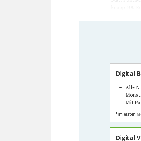
knapp 300 Bes
Digital 
Alle N
Monatl
Mit Pa
*Im ersten 
Digital 