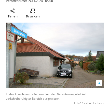
Veröffentlicht:
29.11.2024 - 05:00
Teilen
Drucken
In den Anwohnerstraßen rund um den Geranienweg
In den Anwohnerstraßen rund um den Geranienweg wird kein
wird kein verkehrsberuhigter Bereich ausgewiesen.
verkehrsberuhigter Bereich ausgewiesen.
Foto: Kirsten Oechsner
1200
800
Foto: Kirsten Oechsner