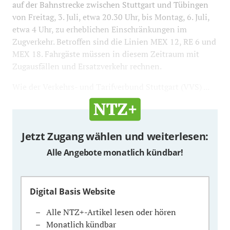
auf der Bahnstrecke zwischen Stuttgart und Tübingen
von Freitag, 3. Juli, etwa 20.30 Uhr, bis Montag, 6. Juli,
etwa 4 Uhr, zu erheblichen Einschränkungen im
Zugverkehr. Betroffen sind die Linien MEX 12, RE 6 und
MEX 18. Fahrgäste müssen in diesem Zeitraum mit
Zugausfällen und Ersatzverkehr rechnen.
Wie der Verkehrs- und Tarifverbund Stuttgart (VVS) ...
Jetzt Zugang wählen und weiterlesen:
Alle Angebote monatlich kündbar!
Digital Basis Website
Alle NTZ+-Artikel lesen oder hören
Monatlich kündbar