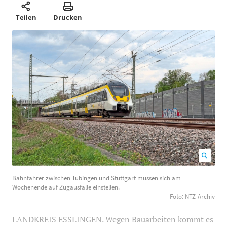
Teilen
Drucken
Bahnfahrer zwischen Tübingen und Stuttgart müssen
Bahnfahrer zwischen Tübingen und Stuttgart müssen sich am
sich am Wochenende auf Zugausfälle einstellen. Foto:
Wochenende auf Zugausfälle einstellen.
NTZ-Archiv
1200
800
Foto: NTZ-Archiv
LANDKREIS ESSLINGEN. Wegen Bauarbeiten kommt es