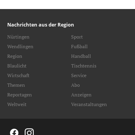
Nachrichten aus der Region
Nürtingen
Sport
Wendlingen
Fußball
Region
Handball
Blaulicht
Tischtennis
Wirtschaft
Service
Themen
Abo
Reportagen
Anzeigen
Weltweit
Veranstaltungen