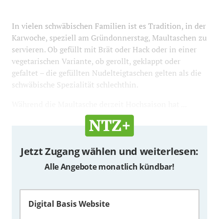
In vielen schwäbischen Familien ist es Tradition, in der
Karwoche, speziell am Gründonnerstag, Maultaschen zu
servieren. Ob gefüllt mit Brät oder Hack oder in einer
vegetarischen Variante, ob gerollt, geklappt oder
gefaltet – die gefüllten Nudelteigtaschen gelten als die
schwäbische Spezialität schlechthin.
Während die Maultasche derzeit Hochsaison hat ...
Jetzt Zugang wählen und weiterlesen:
Alle Angebote monatlich kündbar!
Digital Basis Website