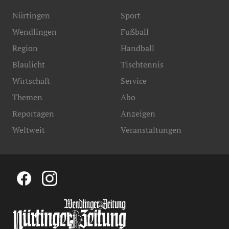
Nürtingen
Sport
Wendlingen
Fußball
Region
Handball
Blaulicht
Tischtennis
Wirtschaft
Service
Themen
Abo
Reportagen
Anzeigen
Weltweit
Veranstaltungen