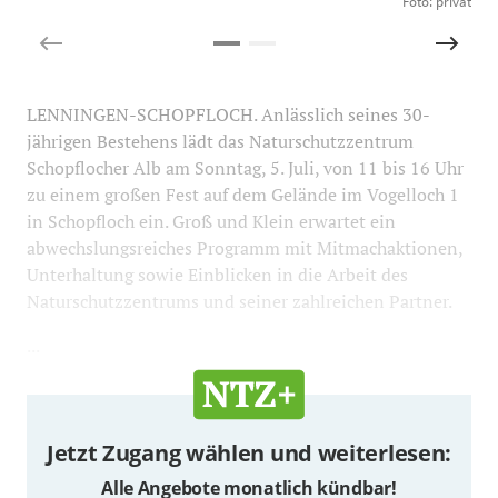
Foto: privat
LENNINGEN-SCHOPFLOCH. Anlässlich seines 30-
jährigen Bestehens lädt das Naturschutzzentrum
Schopflocher Alb am Sonntag, 5. Juli, von 11 bis 16 Uhr
zu einem großen Fest auf dem Gelände im Vogelloch 1
in Schopfloch ein. Groß und Klein erwartet ein
abwechslungsreiches Programm mit Mitmachaktionen,
Unterhaltung sowie Einblicken in die Arbeit des
Naturschutzzentrums und seiner zahlreichen Partner.
...
Jetzt Zugang wählen und weiterlesen:
Alle Angebote monatlich kündbar!