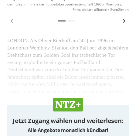
dem Sieg im Finale der Fußball-Europameisterschaft 1996 in Wembley.
R
Foto: picture alliance / SvenSimon
LONDON. Als Oliver Bierhoff am 30. Juni 1996 im
Londoner Wembley-Stadion den Ball per abgefälschtem
Drehschuss zum Golden Goal ins tschechische Tor
zwang, explodierte ein ganzes Fußballland:
Deutschland war zum dritten Mal Europameister. Drei
Jahrzehnte später sind die Bilder noch immer präsent.
Nicht nur bei den Millionen Fernsehzuschauern,
sondern auch bei einem, der das Turnier aus nächster ...
Jetzt Zugang wählen und weiterlesen:
Alle Angebote monatlich kündbar!