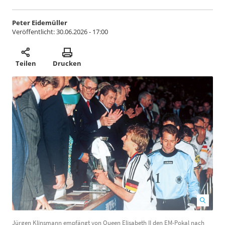
Peter Eidemüller
Veröffentlicht:
30.06.2026 - 17:00
Teilen
Drucken
Jürgen Klinsmann empfängt von Queen Elisabeth II den EM-Pokal nach
R