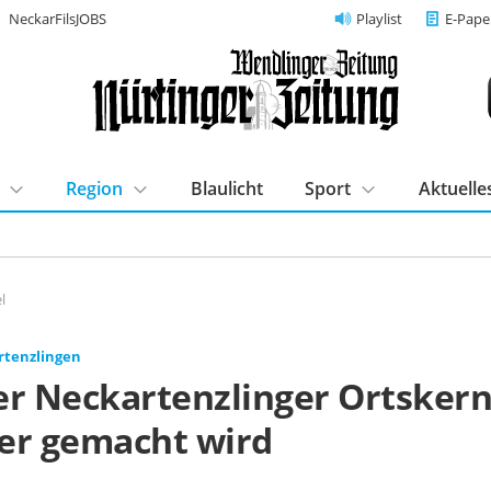
NeckarFilsJOBS
Playlist
E-Pape
Region
Blaulicht
Sport
Aktuelle
l
tenzlingen
er Neckartenzlinger Ortsker
er gemacht wird