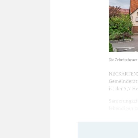
Die Zehntsch
Die Zehntscheuer
800
NECKARTENZLI
Gemeinderat 
ist der 5,7 H
Sanierungszi
lebendigen zu