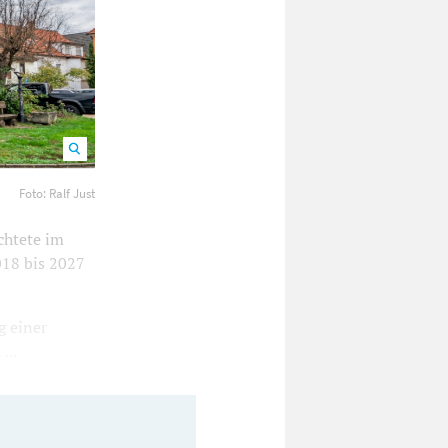
Just
1200
Foto: Ralf Just
chtete im
18 bis 2027
g einer
...