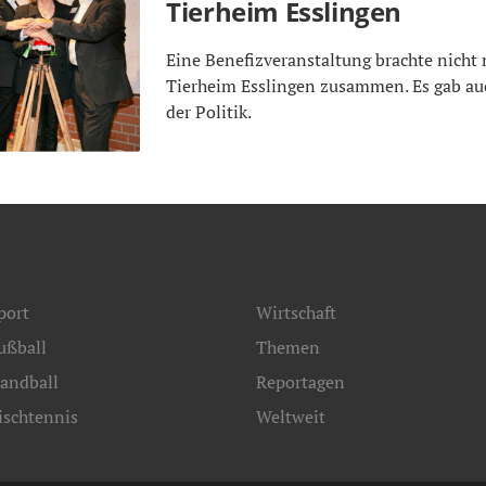
Tierheim Esslingen
Eine Benefizveranstaltung brachte nicht n
Tierheim Esslingen zusammen. Es gab au
der Politik.
port
Wirtschaft
ußball
Themen
andball
Reportagen
ischtennis
Weltweit