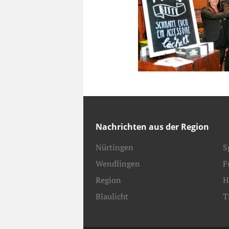
Nachrichten aus der Region
Nürtingen
S
Wendlingen
F
Region
H
Blaulicht
T