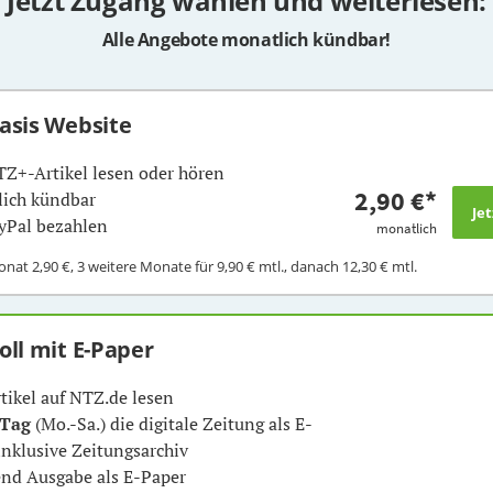
Jetzt Zugang wählen und weiterlesen:
Alle Angebote monatlich kündbar!
Basis Website
TZ+-Artikel lesen oder hören
2,90 €
*
ich kündbar
yPal bezahlen
monatlich
Monat
2,90 €
, 3 weitere Monate für
9,90 €
mtl., danach
12,30 €
mtl.
Voll mit E-Paper
rtikel auf NTZ.de lesen
 Tag
(Mo.-Sa.) die digitale Zeitung als E-
inklusive Zeitungsarchiv
nd Ausgabe als E-Paper