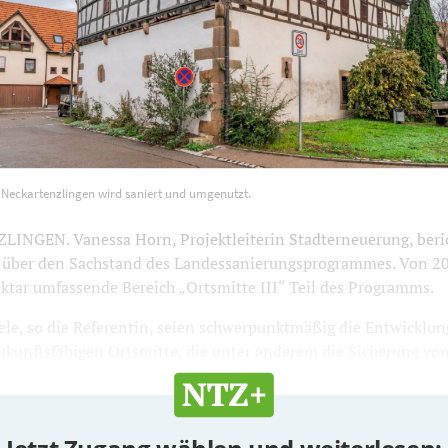
euer Neckartenzlingen wird saniert und umgenutzt. Foto: Ralf 
 Neckartenzlingen wird saniert und umgenutzt.
NGEN. Vanessa Horn, Projektleiterin Stadterneuerung, beri
über den Sachstand des Landessanierungsprogrammes. Von 20
ektar umfassende Bereich „Ortsmitte III“ Teil des Programms.
ele, so die Referentin, seien schwerpunktmäßig die Entwicklun
kunftsfähigen Ortsmitte, die unter anderem die Sicherung von 