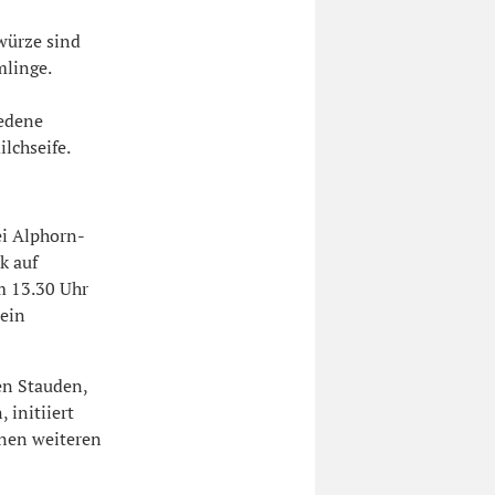
ewürze sind
linge.
iedene
lchseife.
i Alphorn-
k auf
m 13.30 Uhr
 ein
en Stauden,
initiiert
inen weiteren