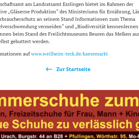
schaftsamt am Landratsamt Esslingen bietet im Rahmen der
tive „Gläserne Produktion“ des Ministeriums für Ernährung, Lä
rbraucherschutz an seinem Stand Informationen zum Thema
lverschwendung vermeiden“ und „Biodiversität kennenlernen
önnen beim Stand des Freilichtmuseums Beuren das Melken au
elbst gebuttert werden.
rmationen auf
www.weilheim-teck.de/kaesemarkt
Zur Startseite