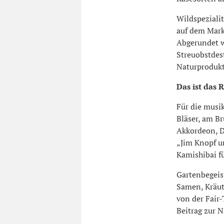
Wildspezialit
auf dem Mark
Abgerundet w
Streuobstdes
Naturprodukte
Das ist da
Für die musi
Bläser, am Br
Akkordeon, Dr
„Jim Knopf u
Kamishibai fü
Gartenbegeis
Samen, Kräut
von der Fair
Beitrag zur N