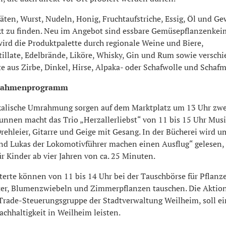
äten, Wurst, Nudeln, Honig, Fruchtaufstriche, Essig, Öl und G
t zu finden. Neu im Angebot sind essbare Gemüsepflanzenkeim
ird die Produktpalette durch regionale Weine und Biere,
tillate, Edelbrände, Liköre, Whisky, Gin und Rum sowie versch
 aus Zirbe, Dinkel, Hirse, Alpaka- oder Schafwolle und Schafmi
s Rahmenprogramm
kalische Umrahmung sorgen auf dem Marktplatz um 13 Uhr zwe
unnen macht das Trio „Herzallerliebst“ von 11 bis 15 Uhr Musi
ehleier, Gitarre und Geige mit Gesang. In der Bücherei wird u
nd Lukas der Lokomotivführer machen einen Ausflug“ gelesen,
r Kinder ab vier Jahren von ca. 25 Minuten.
terte können von 11 bis 14 Uhr bei der Tauschbörse für Pflanz
er, Blumenzwiebeln und Zimmerpflanzen tauschen. Die Aktion, 
-Trade-Steuerungsgruppe der Stadtverwaltung Weilheim, soll e
achhaltigkeit in Weilheim leisten.