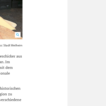
oto: Stadt
to: Stadt Weilheim
eschicker aus
an. Im
mit dem
ionale
 historischen
gion zu
verschiedene