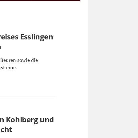
eises Esslingen
n
 Beuren sowie die
st eine
en Kohlberg und
acht