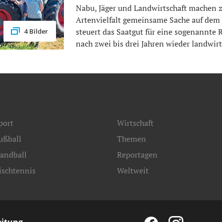
Nabu, Jäger und Landwirtschaft machen 
Artenvielfalt gemeinsame Sache auf dem K
steuert das Saatgut für eine sogenannte R
4 Bilder
nach zwei bis drei Jahren wieder landwirt
port
Wirtschaft
ußball
Themen
andball
Reportagen
ischtennis
Weltweit