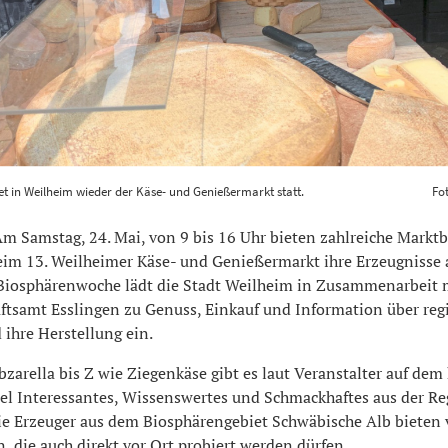
indet in Weilheim wieder der Käse- und Genießermarkt statt. F
t in Weilheim wieder der Käse- und Genießermarkt statt.
Fo
00
800
 Samstag, 24. Mai, von 9 bis 16 Uhr bieten zahlreiche Marktb
eim 13. Weilheimer Käse- und Genießermarkt ihre Erzeugnisse 
iosphärenwoche lädt die Stadt Weilheim in Zusammenarbeit 
ftsamt Esslingen zu Genuss, Einkauf und Information über reg
ihre Herstellung ein.
zarella bis Z wie Ziegenkäse gibt es laut Veranstalter auf dem
iel Interessantes, Wissenswertes und Schmackhaftes aus der Re
ie Erzeuger aus dem Biosphärengebiet Schwäbische Alb bieten 
, die auch direkt vor Ort probiert werden dürfen.