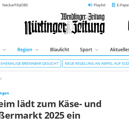
NeckarFilsJOBS
Playlist
E-Pape
Region
Blaulicht
Sport
Aktuelle
R EHEMALIGE BRENNBAR GESUCHT
NEUE REGELUNG AN AMPEL AUF SÜ
l
ingen
eim lädt zum Käse- und
ßermarkt 2025 ein