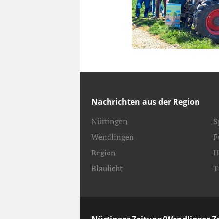
Nachrichten aus der Region
Nürtingen
S
Wendlingen
F
Region
H
Blaulicht
T