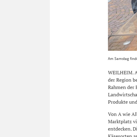
Am Samstag f
Am Samstag finde
Weilheim
12
WEILHEIM. Am
der Region b
Rahmen der B
Landwirtscha
Produkte und 
Von A wie Alb
Marktplatz v
entdecken. D
Käsesorten an