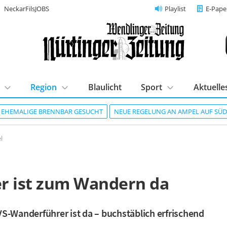
NeckarFilsJOBS
Playlist
E-Pape
Region
Blaulicht
Sport
Aktuelle
R EHEMALIGE BRENNBAR GESUCHT
NEUE REGELUNG AN AMPEL AUF SÜ
l
n
r ist zum Wandern da
S-Wanderführer ist da – buchstäblich erfrischend