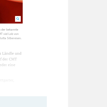
Mittlerer
n der bekannte
chts)
MT viel Lob von
ftsführer
utta Silbereisen.
s, Jutta
as Ländle und
uf der CMT
eder eine
ttgarter,