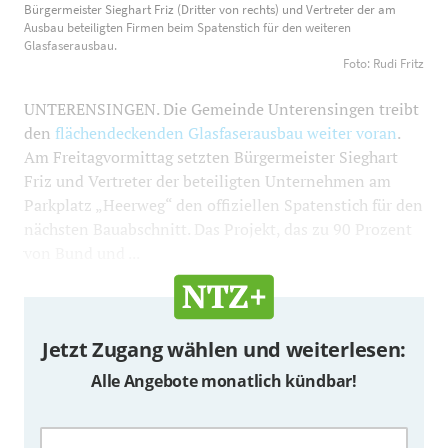
Bürgermeister Sieghart Friz (Dritter von rechts) und Vertreter der am
Vertreter der am Ausbau beteiligten Firmen beim
Ausbau beteiligten Firmen beim Spatenstich für den weiteren
Spatenstich für den weiteren Glasfaserausbau. Foto:
Glasfaserausbau.
Foto: Rudi Fritz
Rudi Fritz
1200
800
UNTERENSINGEN. Die Gemeinde Unterensingen treibt
den
flächendeckenden Glasfaserausbau weiter voran
.
Am Freitagvormittag setzten Bürgermeister Sieghart
Friz und Vertreter der beteiligten Unternehmen am
Parkplatz „Heerweg“ den offiziellen Spatenstich für den
nächsten Bauabschnitt. Das Projekt, das zu 90 Prozent
von Bund und ...
Jetzt Zugang wählen und weiterlesen:
Alle Angebote monatlich kündbar!