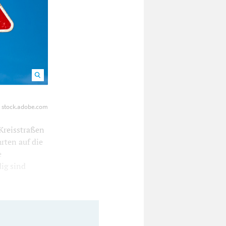
olbild).
- stock.adobe.com
Kreisstraßen
rten auf die
e
ig sind