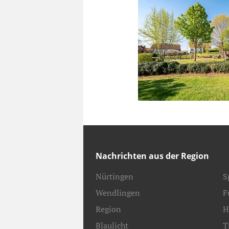
Nachrichten aus der Region
Nürtingen
S
Wendlingen
F
Region
H
Blaulicht
T