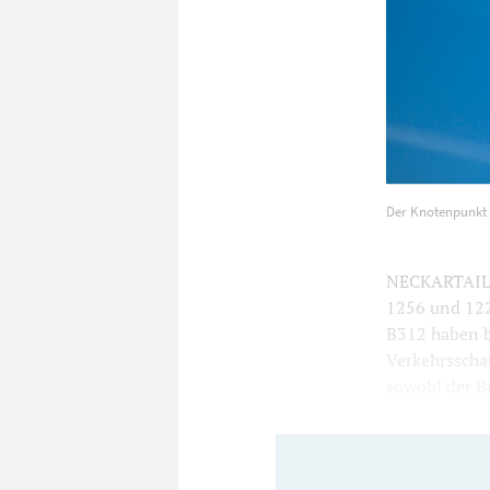
Der Knotenpu
Der Knotenpunkt 
Foto: Simogr
NECKARTAILFI
1256 und 1228
B312 haben b
Verkehrsscha
sowohl der Bu