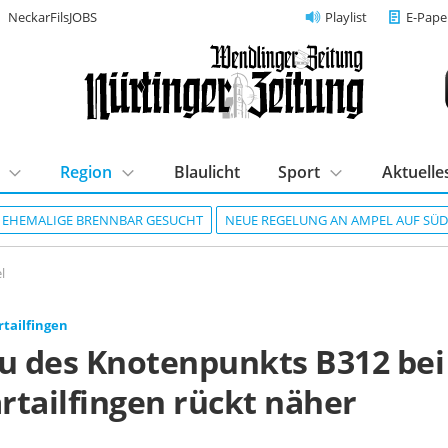
NeckarFilsJOBS
Playlist
E-Pape
Region
Blaulicht
Sport
Aktuelle
R EHEMALIGE BRENNBAR GESUCHT
NEUE REGELUNG AN AMPEL AUF SÜ
l
tailfingen
 des Knotenpunkts B312 bei
rtailfingen rückt näher