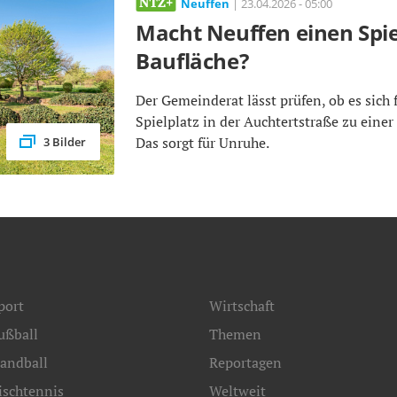
Neuffen
| 23.04.2026 - 05:00
Macht Neuffen einen Spie
Baufläche?
Der Gemeinderat lässt prüfen, ob es sich 
Spielplatz in der Auchtertstraße zu eine
Das sorgt für Unruhe.
3 Bilder
port
Wirtschaft
ußball
Themen
andball
Reportagen
ischtennis
Weltweit