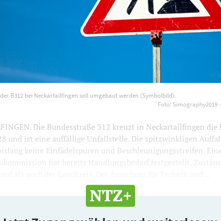
nkt der B312 bei Neckartailfingen soll umgebaut werden (Symb
der B312 bei Neckartailfingen soll umgebaut werden (Symbolbild).
aphy2019 - stock.adobe.com
1200
800
Foto: Simography2019 
NGEN. Die Bundesstraße 312 kreuzt in Neckartailfingen die 
 und ist eine auffällige Unfallstelle. Die spitzwinkligen Auffah
islang keine Einfädelspuren und Beschleunigungsstreifen. Ein
ukommission hat bereits Handlungsbedarf festgestellt. Zuständ
nd als auch der Landkreis. Der Ausschuss für Technik und ...