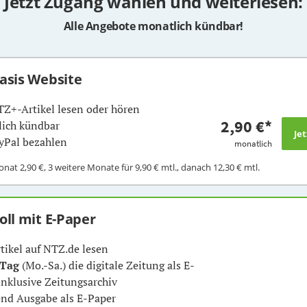
Jetzt Zugang wählen und weiterlesen:
Alle Angebote monatlich kündbar!
Basis Website
TZ+-Artikel lesen oder hören
2,90 €
*
ich kündbar
yPal bezahlen
monatlich
Monat
2,90 €
, 3 weitere Monate für
9,90 €
mtl., danach
12,30 €
mtl.
Voll mit E-Paper
rtikel auf NTZ.de lesen
 Tag
(Mo.-Sa.) die digitale Zeitung als E-
inklusive Zeitungsarchiv
nd Ausgabe als E-Paper