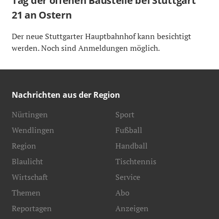
Tag der offenen Baustelle bei Stuttgart
21 an Ostern
Der neue Stuttgarter Hauptbahnhof kann besichtigt
werden. Noch sind Anmeldungen möglich.
Nachrichten aus der Region
Nürtingen
Sport
Wendlingen
Fußball
Region
Handball
Blaulicht
Tischtennis
Wirtschaft
Service
Themen
Abo
Reportagen
Anzeigen