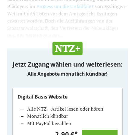
Plädoyers im
Prozess um die Unfallfahrt
von Esslingen-
Weil mit drei Toten vor dem Amtsgericht Esslingen
erwartet worden. Doch die Ausführungen von der
Staatsanwaltschaft, den Vertretern der Nebenkläger
und des Verteidigers des ...
Jetzt Zugang wählen und weiterlesen:
Alle Angebote monatlich kündbar!
Digital Basis Website
Alle NTZ+-Artikel lesen oder hören
Monatlich kündbar
Mit PayPal bezahlen
2,90 €
*