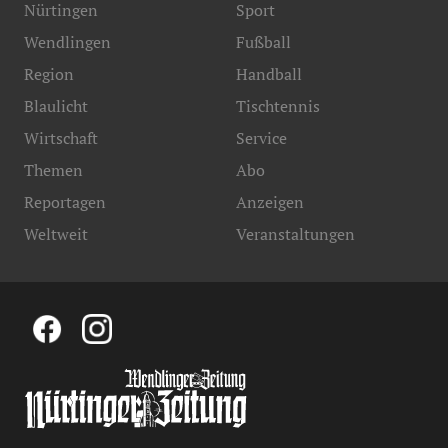
Nürtingen
Sport
Wendlingen
Fußball
Region
Handball
Blaulicht
Tischtennis
Wirtschaft
Service
Themen
Abo
Reportagen
Anzeigen
Weltweit
Veranstaltungen